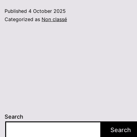
parentalité
Published
4 October 2025
06
Categorized as
Non classé
12
2025
Search
Search