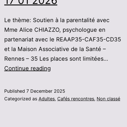
17 01 2026
Le thème: Soutien à la parentalité avec
Mme Alice CHIAZZO, psychologue en
partenariat avec le REAAP35-CAF35-CD35
et la Maison Associative de la Santé –
Rennes – 35 Les places sont limitées…
Café
Continue reading
soutien
parentalité
Published
7 December 2025
17
Categorized as
Adultes
,
Cafés rencontres
,
Non classé
01
2026