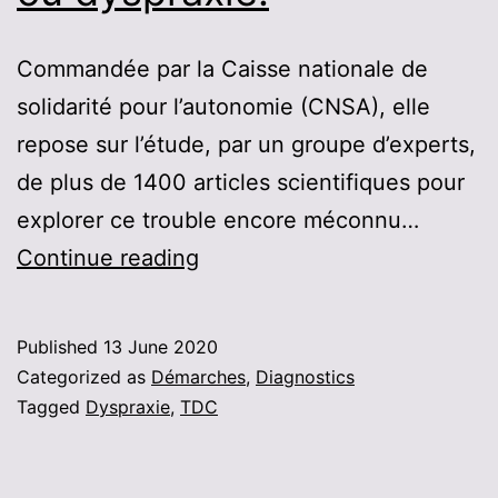
Commandée par la Caisse nationale de
solidarité pour l’autonomie (CNSA), elle
repose sur l’étude, par un groupe d’experts,
de plus de 1400 articles scientifiques pour
explorer ce trouble encore méconnu…
L’Inserm
Continue reading
publie
une
Published
13 June 2020
nouvelle
Categorized as
Démarches
,
Diagnostics
expertise
Tagged
Dyspraxie
,
TDC
collective
sur