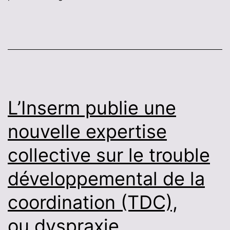
plateforme
TND 35
L’Inserm publie une
nouvelle expertise
collective sur le trouble
développemental de la
coordination (TDC),
ou dyspraxie.