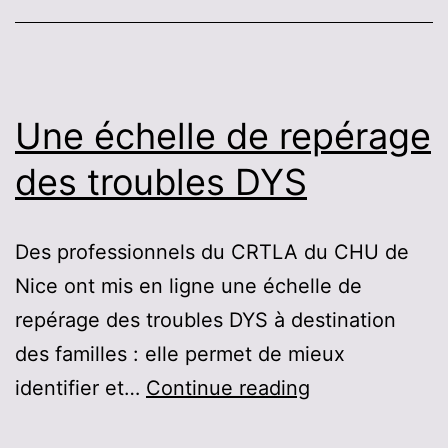
le
trouble
développemental
de
Une échelle de repérage
la
des troubles DYS
coordination
(TDC),
Des professionnels du CRTLA du CHU de
ou dyspraxie.
Nice ont mis en ligne une échelle de
repérage des troubles DYS à destination
des familles : elle permet de mieux
Une
identifier et…
Continue reading
échelle