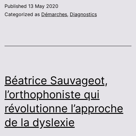
de
Published
13 May 2020
repérage
Categorized as
Démarches
,
Diagnostics
des
troubles DYS
Béatrice Sauvageot,
l’orthophoniste qui
révolutionne l’approche
de la dyslexie