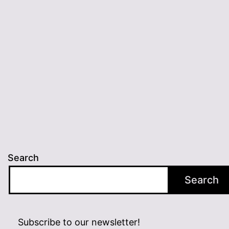
révolutionne
l’approche
de
la
dyslexie
Search
Search
Subscribe to our newsletter!