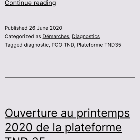
Résultats
Continue reading
de
l’enquête
Published
26 June 2020
sur
Categorized as
Démarches
,
Diagnostics
les
Tagged
diagnostic
,
PCO TND
,
Plateforme TND35
TND
Ouverture au printemps
2020 de la plateforme