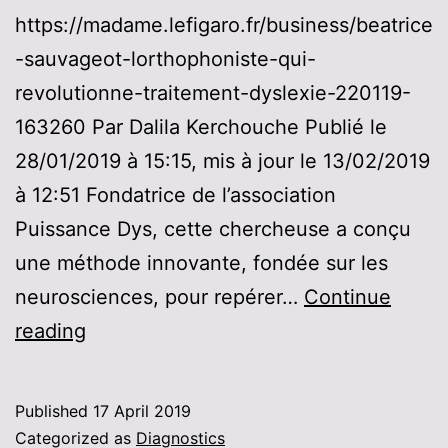
https://madame.lefigaro.fr/business/beatrice
-sauvageot-lorthophoniste-qui-
revolutionne-traitement-dyslexie-220119-
163260 Par Dalila Kerchouche Publié le
28/01/2019 à 15:15, mis à jour le 13/02/2019
à 12:51 Fondatrice de l’association
Puissance Dys, cette chercheuse a conçu
une méthode innovante, fondée sur les
neurosciences, pour repérer…
Continue
Béatrice
reading
Sauvageot,
l’orthophoniste
Published
17 April 2019
qui
Categorized as
Diagnostics