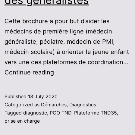
Cette brochure a pour but d’aider les
médecins de première ligne (médecin
généraliste, pédiatre, médecin de PMI,
médecin scolaire) à orienter le jeune enfant
vers une des plateformes de coordination…
Brochure
Continue reading
à
destination
Published
13 July 2020
des généralistes
Categorized as
Démarches
,
Diagnostics
Tagged
diagnostic
,
PCO TND
,
Plateforme TND35
,
prise en charge