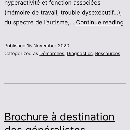
hyperactivité et fonction associées
(mémoire de travail, trouble dysexécutif…),
La
du spectre de l’autisme,…
Continue reading
pl
T
Published
15 November 2020
3
Categorized as
Démarches
,
Diagnostics
,
Ressources
a
ou
le
15
Brochure à destination
des généralistes