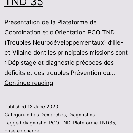
TND 35
Présentation de la Plateforme de
Coordination et d’Orientation PCO TND
(Troubles Neurodéveloppementaux) d’Ille-
et-Vilaine dont les principales missions sont
: Dépistage et diagnostic précoces des
déficits et des troubles Prévention ou…
Ouverture
Continue reading
au
printemps
Published
13 June 2020
2020
Categorized as
Démarches
,
Diagnostics
de
Tagged
diagnostic
,
PCO TND
,
Plateforme TND35
,
prise en charge
la