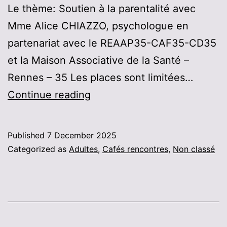
Le thème: Soutien à la parentalité avec
Mme Alice CHIAZZO, psychologue en
partenariat avec le REAAP35-CAF35-CD35
et la Maison Associative de la Santé –
Rennes – 35 Les places sont limitées…
Café
Continue reading
soutien
parentalité
Published
7 December 2025
17
Categorized as
Adultes
,
Cafés rencontres
,
Non classé
01
2026