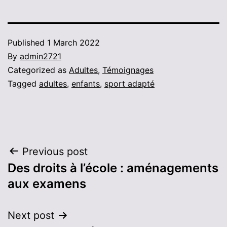
Published
1 March 2022
By
admin2721
Categorized as
Adultes
,
Témoignages
Tagged
adultes
,
enfants
,
sport adapté
Post
Previous post
Des droits à l’école : aménagements
navigation
aux examens
Next post